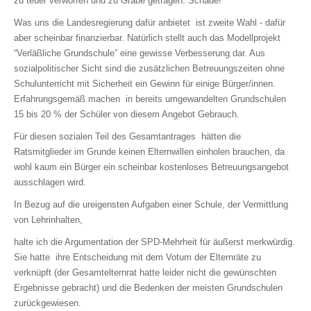
zu teuer verworfen und zu Grabe getragen. Schade!
Was uns die Landesregierung dafür anbietet ist zweite Wahl - dafür
aber scheinbar finanzierbar. Natürlich stellt auch das Modellprojekt
“Verläßliche Grundschule” eine gewisse Verbesserung dar. Aus
sozialpolitischer Sicht sind die zusätzlichen Betreuungszeiten ohne
Schulunterricht mit Sicherheit ein Gewinn für einige Bürger/innen.
Erfahrungsgemäß machen in bereits umgewandelten Grundschulen
15 bis 20 % der Schüler von diesem Angebot Gebrauch.
Für diesen sozialen Teil des Gesamtantrages hätten die
Ratsmitglieder im Grunde keinen Elternwillen einholen brauchen, da
wohl kaum ein Bürger ein scheinbar kostenloses Betreuungsangebot
ausschlagen wird.
In Bezug auf die ureigensten Aufgaben einer Schule, der Vermittlung
von Lehrinhalten,
halte ich die Argumentation der SPD-Mehrheit für äußerst merkwürdig.
Sie hatte ihre Entscheidung mit dem Votum der Elternräte zu
verknüpft (der Gesamtelternrat hatte leider nicht die gewünschten
Ergebnisse gebracht) und die Bedenken der meisten Grundschulen
zurückgewiesen.